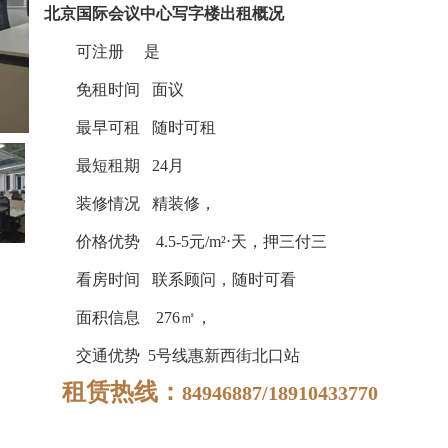
北京国际会议中心写字楼出租概况
可注册
是
免租时间
面议
最早可租
随时可租
最短租期
24月
装修情况
精装修，
价格优势
4.5-5元/m²⋅天，押三付三
看房时间
联系顾问，随时可看
面积信息 276
㎡，
交通优势 5号线惠新西街北口站
租赁热线：
84946887/18910433770