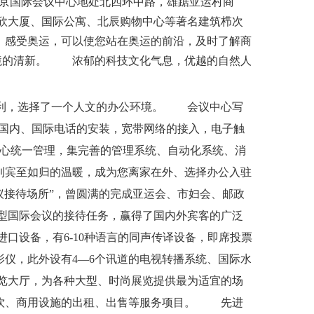
北京国际会议中心地处北四环中路，雄踞亚运村商
欣大厦、国际公寓、北辰购物中心等著名建筑栉次
，感受奥运，可以使您站在奥运的前沿，及时了解商
环境的清新。 浓郁的科技文化气息，优越的自然人
利，选择了一个人文的办公环境。
会议中心写
;国内、国际电话的安装，宽带网络的接入，电子触
心统一管理，集完善的管理系统、自动化系统、消
到宾至如归的温暖，成为您离家在外、选择办公入驻
接待场所”，曾圆满的完成亚运会、市妇会、邮政
大型国际会议的接待任务，赢得了国内外宾客的广泛
口设备，有6-10种语言的同声传译设备，即席投票
仪，此外设有4―6个讯道的电视转播系统、国际水
览大厅，为各种大型、时尚展览提供最为适宜的场
餐饮、商用设施的出租、出售等服务项目。 先进