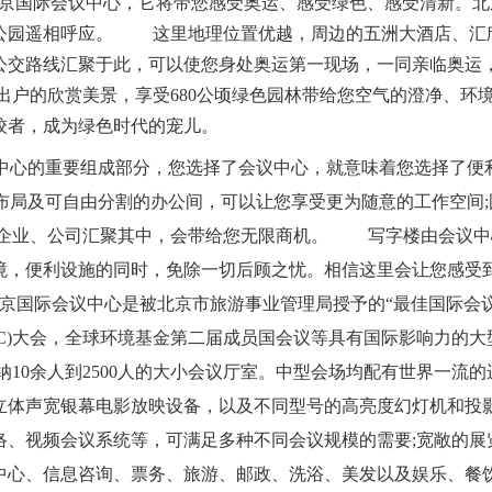
北京国际会议中心，它将带您感受奥运、感受绿色、感受清新。
公园遥相呼应。 这里地理位置优越，周边的五洲大酒店、汇
公交路线汇聚于此，可以使您身处奥运第一现场，一同亲临奥运
不出户的欣赏美景，享受680公顷绿色园林带给您空气的澄净、
姣者，成为绿色时代的宠儿。
心的重要组成部分，您选择了会议中心，就意味着您选择了便
布局及可自由分割的办公间，可以让您享受更为随意的工作空间
型企业、公司汇聚其中，会带给您无限商机。 写字楼由会议中
境，便利设施的同时，免除一切后顾之忧。相信这里会让您感受
际会议中心是被北京市旅游事业管理局授予的“最佳国际会议
EC)大会，全球环境基金第二届成员国会议等具有国际影响力的
0余人到2500人的大小会议厅室。中型会场均配有世界一流的进
立体声宽银幕电影放映设备，以及不同型号的高亮度幻灯机和投影
络、视频会议系统等，可满足多种不同会议规模的需要;宽敞的展
中心、信息咨询、票务、旅游、邮政、洗浴、美发以及娱乐、