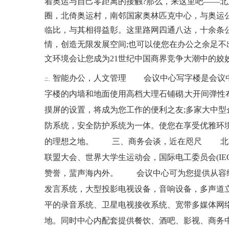
着奥运与自己零距离的接触?那么，来这里吧――
圈，北倚奥运村，南邻国家奥林匹克中心，与奥运
临比，与其相得益彰。这里路网四通八达，十余条
情，创造无限发展空间;也可以使您在办公之余足
文环境会让您成为21世纪中国商界竞争大潮中的姣
智能办公，人文管理
会议中心写字楼是会议中
二、
字楼的内墙和地面使用高档大理石铺砌
大开间弹性
;
摸屏的设置，将成为您工作的便利之友;多家大中
防系统，安全防护系统为一体。使您在享受优雅环
的理想之地。 三、商务会谈，近在咫尺 北京国
联盟大会、世界大学生运动会，国际电工委员会(I
赞誉，蜚声海内外。 会议中心可为您提供从容纳1
发言系统，大型投影电视设备，音响设备，多声道
平的录音系统、卫星电视接收系统、宽带多媒体网
地。同时中心内配套提供餐饮、酒吧、影视、商务