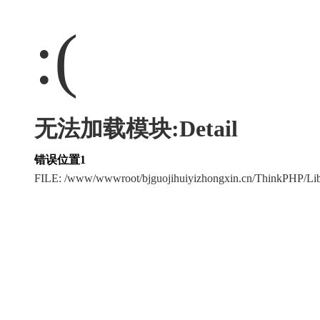
:(
无法加载模块:Detail
错误位置1
FILE: /www/wwwroot/bjguojihuiyizhongxin.cn/ThinkPHP/Li